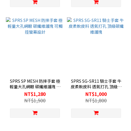
SPRS SP MESH 防摔手套 極
SPRS SG-SR11 騎士手套 牛
輕量大孔網眼 碳纖維護塊 可
皮柔軟皮料 透氣打孔 頂級碳
觸控螢幕設計
纖維護塊
NT$1,280
NT$1,000
NT$1,500
NT$1,800