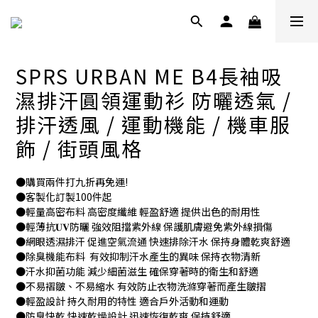
SPRS URBAN ME B4長袖吸
濕排汗圓領運動衫 防曬透氣 /
排汗透風 / 運動機能 / 機車服
飾 / 街頭風格
●購買兩件打九折再免運!
●客製化訂製100件起
●輕量高密布料 高密度纖維 輕盈舒適 提供出色的耐用性
●輕薄抗𝐔𝐕防曬 強效阻擋紫外線 保護肌膚避免紫外線損傷
●網眼透濕排汗 促進空氣流通 快速排除汗水 保持身體乾爽舒適
●除臭機能布料  有效抑制汗水產生的異味 保持衣物清新
●汗水抑菌功能 減少細菌滋生 確保穿著時的衛生和舒適
●不易褶皺、不易縮水 有效防止衣物洗滌穿著而產生皺摺
●輕盈設計 持久耐用的特性 適合戶外活動和運動
●防臭快乾 快速乾燥設計 迅速恢復乾爽 保持舒適