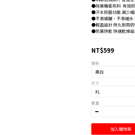
●除臭機能布料  有效
●汗水抑菌功能 減少細
●不易褶皺、不易縮水
●輕盈設計 持久耐用的
●防臭快乾 快速乾燥設
NT$599
顏色
尺寸
數量
加入購物車