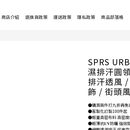
商店介紹
退換貨政策
運送政策
隱私政策
商品部落格
SPRS UR
濕排汗圓領
排汗透風 /
飾 / 街頭
●購買兩件打九折再免運
●客製化訂製100件起
●輕量高密布料 高密度
●輕薄抗𝐔𝐕防曬 強
●網眼透濕排汗 促進空