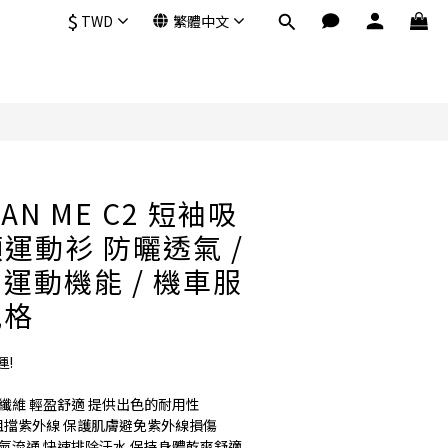
$
TWD
繁體中文
立即購買
BAN ME C2 短袖吸
運動衫 防曬透氣 /
 運動機能 / 機車服
風格
!
纖維 輕盈舒適 提供出色的耐用性
效阻擋紫外線 保護肌膚避免紫外線損傷
氣流通 快速排除汗水 保持身體乾爽舒適