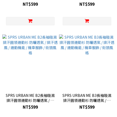
汗透風 / 運動機能 / 機車服飾 /
汗透風 / 運動機能 / 機車服飾 /
NT$599
NT$599
街頭風格
街頭風格
SPRS URBAN ME B2長袖吸濕
SPRS URBAN ME B3長袖吸濕
排汗圓領運動衫 防曬透氣 / 排
排汗圓領運動衫 防曬透氣 / 排
汗透風 / 運動機能 / 機車服飾 /
汗透風 / 運動機能 / 機車服飾 /
NT$599
NT$599
街頭風格
街頭風格