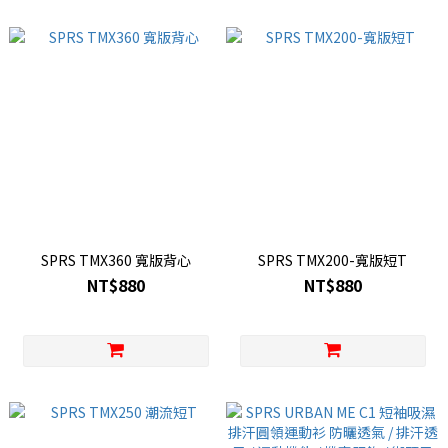
SPRS TMX360 寬版背心
SPRS TMX200-寬版短T
NT$880
NT$880