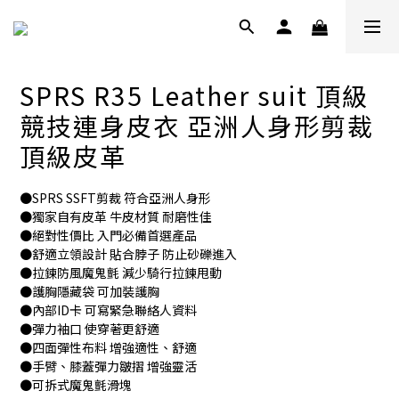
SPRS R35 Leather suit 頂級
競技連身皮衣 亞洲人身形剪裁
頂級皮革
●SPRS SSFT剪裁 符合亞洲人身形
●獨家自有皮革 牛皮材質 耐磨性佳
●絕對性價比 入門必備首選產品
●舒適立領設計 貼合脖子 防止砂礫進入
●拉鍊防風魔鬼氈 減少騎行拉鍊甩動
●護胸隱藏袋 可加裝護胸
●內部ID卡 可寫緊急聯絡人資料
●彈力袖口 使穿著更舒適
●四面彈性布料 增強適性、舒適
●手臂、膝蓋彈力皺摺 增強靈活
●可拆式魔鬼氈滑塊