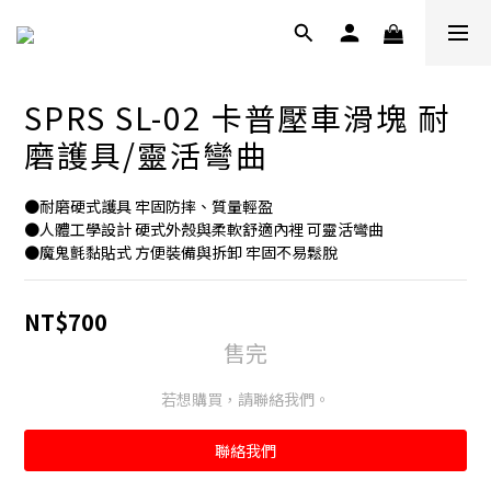
SPRS SL-02 卡普壓車滑塊 耐
磨護具/靈活彎曲
●耐磨硬式護具 牢固防摔、質量輕盈
●人體工學設計 硬式外殼與柔軟舒適內裡 可靈活彎曲
●魔鬼氈黏貼式 方便裝備與拆卸 牢固不易鬆脫
NT$700
售完
若想購買，請聯絡我們。
聯絡我們