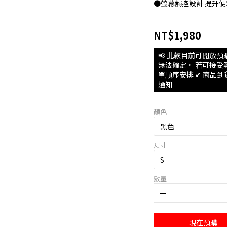
●螢幕觸控設計 提升便
NT$1,980
📢 此款目前可開放
無法確定。 若可接受等
單順序安排 ✔ 商品
通知
顏色
尺寸
數量
現在預購