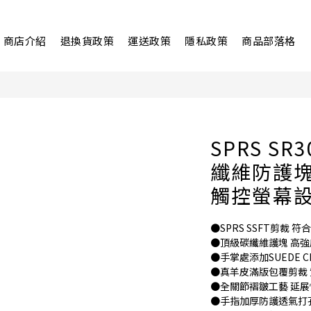
商店介紹
退換貨政策
運送政策
隱私政策
商品部落格
SPRS S
纖維防護塊
觸控螢幕
●SPRS SSFT剪裁 
●頂級碳纖維護塊 高
●手掌處添加SUEDE C
●真羊皮滿版包覆剪裁 
●全關節褶皺工藝 延展
●手指加厚防護透氣打孔