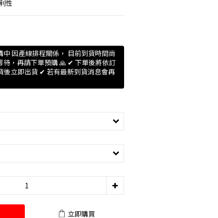
利性
預購中 因產線排程關係， 目前到貨時間尚
待，再請下單預購 🙏 ✔ 下單後將依訂
到貨後立即出貨 ✔ 若有最新到貨消息會再
立即購買