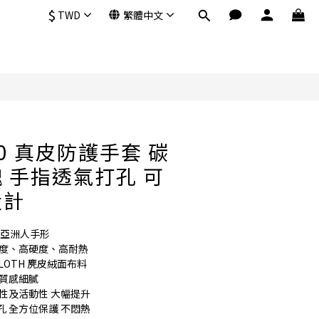
$
TWD
繁體中文
立即購買
R30 真皮防護手套 碳
 手指透氣打孔 可
設計
符合亞洲人手形
強度、高硬度、高耐熱
LOTH 麂皮絨面布料 
質感細膩 
性及活動性 大幅提升
 全方位保護 不悶熱