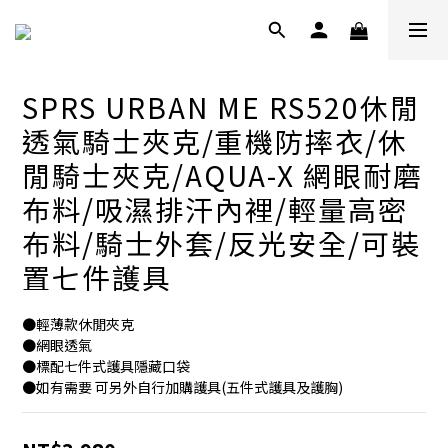
SPRS URBAN ME RS520休閒
透氣騎士夾克/重機防摔衣/休
閒騎士夾克/AQUA-X 網眼耐磨
布料/吸濕排汗內裡/輕量高密
布料/騎士外套/反光安全/可裝
置七件護具
●輕薄款休閒夾克
●網眼透氣
●標配七件式護具隱藏口袋
●如有需要 可另外自行加購護具(五件式護具及護胸)