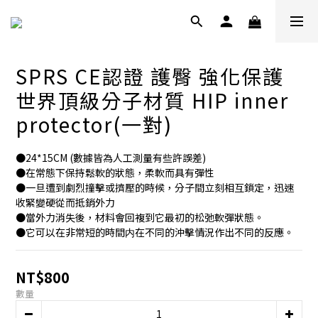
SPRS CE認證 護臀 強化保護
世界頂級分子材質 HIP inner
protector(一對)
●24*15CM (數據皆為人工測量有些許誤差)
●在常態下保持鬆軟的狀態，柔軟而具有彈性
●一旦遭到劇烈撞擊或擠壓的時候，分子間立刻相互鎖定，迅速
收緊變硬從而抵銷外力
●當外力消失後，材料會回複到它最初的松弛軟彈狀態。
●它可以在非常短的時間内在不同的沖擊情況作出不同的反應。
NT$800
數量