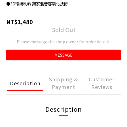
●3D環繞喇叭 獨家混音客製化技術
NT$1,480
Sold Out
Please message the shop owner for order details.
MESSAGE
Shipping &
Customer
Description
Payment
Reviews
Description