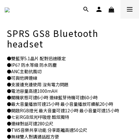
SPRS GS8 Bluetooth
headset
●雙藍芽5.1晶片 配對迅速穩定
●IP67 防水等級 防水防塵
●ANC主動抗風切 
●可與他牌連線
●支援邊充邊使用 沒有電力問題
●電池容量高達1000mAH 
●關機狀態可達6小時 連線藍芽待機可達60小時 
●最大音量播放可達15小時 最小音量播放可續航20小時
●開啟RGB燈光 最大音量可達12小時 最小音量可達15小時
●七彩RGB炫光呼吸燈 酷炫獨特
●連線對話可達280公尺
●TWS音樂共享功能 分享距離高達50公尺
●無線雙人對講通話超方便