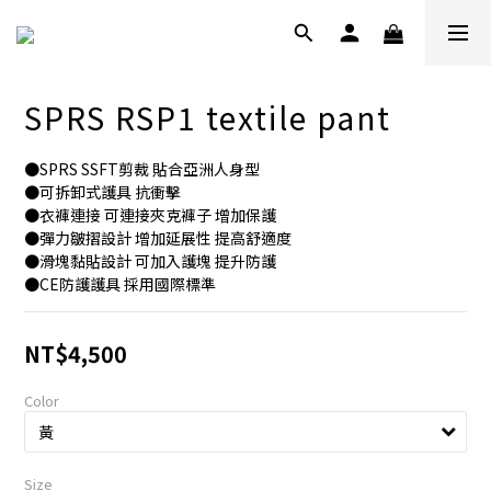
SPRS RSP1 textile pant
●SPRS SSFT剪裁 貼合亞洲人身型
●可拆卸式護具 抗衝擊
●衣褲連接 可連接夾克褲子 增加保護
●彈力皺摺設計 增加延展性 提高舒適度
●滑塊黏貼設計 可加入護塊 提升防護
●CE防護護具 採用國際標準
NT$4,500
Color
Size