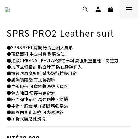
SPRS PRO2 Leather suit
●SPRS SSFT剪裁 符合亞洲人身形
●頂級面料 牛皮材質 耐磨性佳
●頂級ORIGINAL KEVLAR彈性布料 高強度重量輕、高拉力
●加厚立領設計 貼合脖子 防止砂礫進入
●拉鍊防風魔鬼氈 減少騎行拉鍊甩動
●護胸隱藏袋 可加裝護胸
●內部ID卡 可寫緊急聯絡人資料
●彈力袖口 使穿著更舒適
●四面彈性布料 增強適性、舒適
●手臂、膝蓋彈力皺摺 增強靈活
●膝蓋內側止滑墊 可夾緊油箱
●可拆式魔鬼氈滑塊