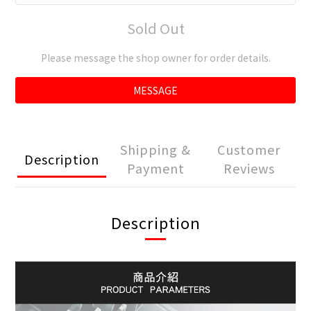
Sold Out
Please message the shop owner for order details.
MESSAGE
Shipping &
Customer
Description
Payment
Reviews
Description