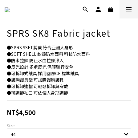
SPRS SK8 Fabric jacket
●SPRS SSFT剪裁 符合亞洲人身形
●SOFT SHELL 軟殼防水面料 科技防水面料
●防水拉鍊 防止水由拉鍊滲入
●反光設計 多處反光 保障騎行安全
●可拆卸式護具 採用國際CE 標準護具 
●護胸護具袋 可加購護胸護具
●可拆卸連帽 可輕鬆拆卸與穿戴
●可調節袖口 可依個人身形調節
NT$4,500
Size