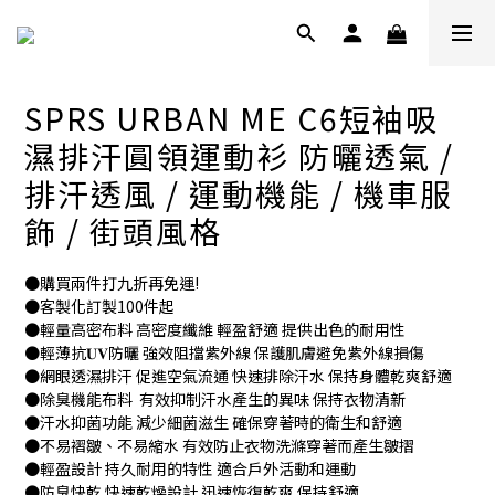
SPRS URBAN ME C6短袖吸
濕排汗圓領運動衫 防曬透氣 /
排汗透風 / 運動機能 / 機車服
飾 / 街頭風格
●購買兩件打九折再免運!
●客製化訂製100件起
●輕量高密布料 高密度纖維 輕盈舒適 提供出色的耐用性
●輕薄抗𝐔𝐕防曬 強效阻擋紫外線 保護肌膚避免紫外線損傷
●網眼透濕排汗 促進空氣流通 快速排除汗水 保持身體乾爽舒適
●除臭機能布料  有效抑制汗水產生的異味 保持衣物清新
●汗水抑菌功能 減少細菌滋生 確保穿著時的衛生和舒適
●不易褶皺、不易縮水 有效防止衣物洗滌穿著而產生皺摺
●輕盈設計 持久耐用的特性 適合戶外活動和運動
●防臭快乾 快速乾燥設計 迅速恢復乾爽 保持舒適