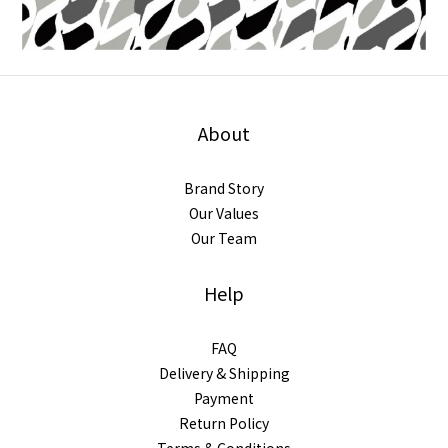
About
Brand Story
Our Values
Our Team
Help
FAQ
Delivery & Shipping
Payment
Return Policy