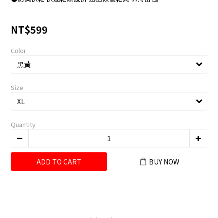
NT$599
Color
Size
Quantity
ADD TO CART
BUY NOW