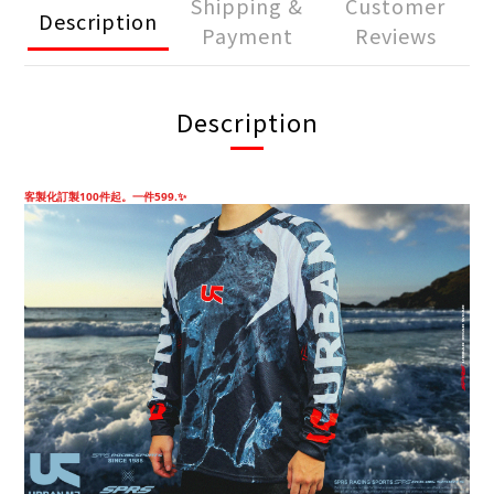
Shipping &
Customer
Description
Payment
Reviews
Description
客製化訂製100件起。一件599.✨