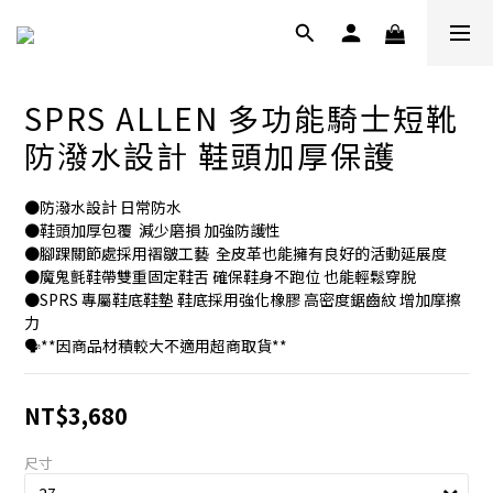
SPRS ALLEN 多功能騎士短靴
防潑水設計 鞋頭加厚保護
●防潑水設計 日常防水
●鞋頭加厚包覆  減少磨損 加強防護性
●腳踝關節處採用褶皺工藝  全皮革也能擁有良好的活動延展度
●魔鬼氈鞋帶雙重固定鞋舌 確保鞋身不跑位 也能輕鬆穿脫 
●SPRS 專屬鞋底鞋墊 鞋底採用強化橡膠 高密度鋸齒紋 增加摩擦
力
🗣️**因商品材積較大不適用超商取貨**
NT$3,680
尺寸