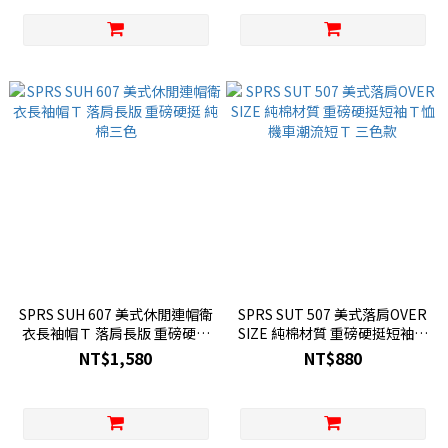
SPRS SUH 607 美式休閒連帽衛
SPRS SUT 507 美式落肩OVER
衣長袖帽Ｔ 落肩長版 重磅硬挺
SIZE 純棉材質 重磅硬挺短袖Ｔ
純棉三色
恤 機車潮流短Ｔ 三色款
NT$1,580
NT$880