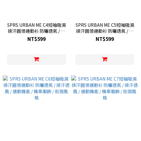
SPRS URBAN ME C4短袖吸濕
SPRS URBAN ME C5短袖吸濕
排汗圓領運動衫 防曬透氣 / 排
排汗圓領運動衫 防曬透氣 / 排
汗透風 / 運動機能 / 機車服飾 /
汗透風 / 運動機能 / 機車服飾 /
NT$599
NT$599
街頭風格
街頭風格