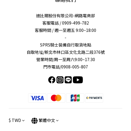
速比爾股份有限公司-網路電商部
客服電話 / 0909-499-782
客服時間 / 週一至週五 9:00~18:00
-
SPRS騎士裝備自行取貨地點
自取地址/新北市林口區文化北路二段376號
營業時間/周一至周六9:00~17:30
門市電話/0908-005-807
$
TWD
繁體中文