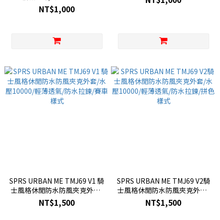
NT$1,000
SPRS URBAN ME TMJ69 V1 騎
SPRS URBAN ME TMJ69 V2騎
士風格休閒防水防風夾克外套/
士風格休閒防水防風夾克外套/
水壓10000/輕薄透氣/防水拉
水壓10000/輕薄透氣/防水拉
NT$1,500
NT$1,500
鍊/賽車樣式
鍊/拼色樣式