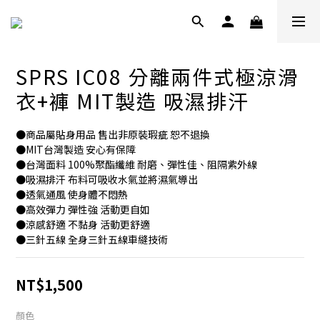
SPRS IC08 分離兩件式極涼滑
衣+褲 MIT製造 吸濕排汗
●商品屬貼身用品 售出非原裝瑕疵 恕不退換
●MIT台灣製造 安心有保障
●台灣面料 100%聚酯纖維 耐磨、彈性佳、阻隔紫外線
●吸濕排汗 布料可吸收水氣並將濕氣導出
●透氣通風 使身體不悶熱
●高效彈力 彈性強 活動更自如
●涼感舒適 不黏身 活動更舒適
●三針五線 全身三針五線車縫技術
NT$1,500
顏色