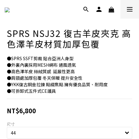
SPRS NSJ32 復古羊皮夾克 高
色澤羊皮材質加厚包覆
●SPRS SSFT剪裁 貼合亞洲人身型
●外裏內裏採用MESH網布 通風透氣
●高色澤羊皮 絲絨質感  延展性更高
●肩頸處加厚包覆 冬天保暖 提升安全性 
●YKK復古銅金拉鍊 點綴焦點 擁有優良品質、耐用度
●可拆卸式五件式CE護具
NT$6,800
尺寸