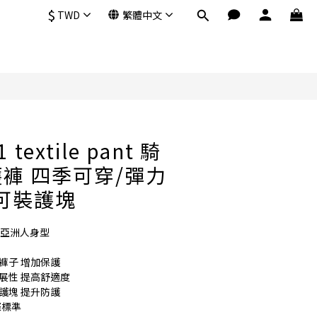
$
TWD
繁體中文
立即購買
 textile pant 騎
褲 四季可穿/彈力
可裝護塊
貼合亞洲人身型
褲子 增加保護
展性 提高舒適度
護塊 提升防護
際標準