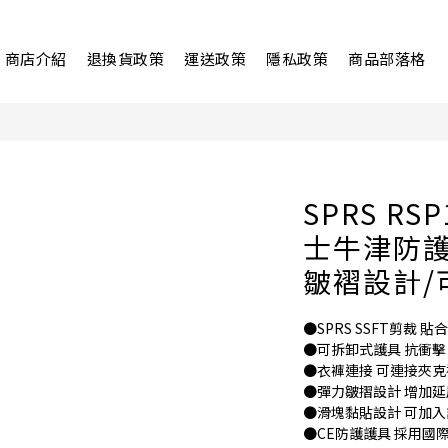
商店介紹
退換貨政策
運送政策
隱私政策
商品部落格
SPRS RSP1
士牛津防護
皺褶設計/
●SPRS SSFT剪裁 
●可拆卸式護具 抗衝擊
●衣褲連接 可連接夾克
●彈力皺摺設計 增加延
●滑塊黏貼設計 可加入
●CE防護護具 採用國