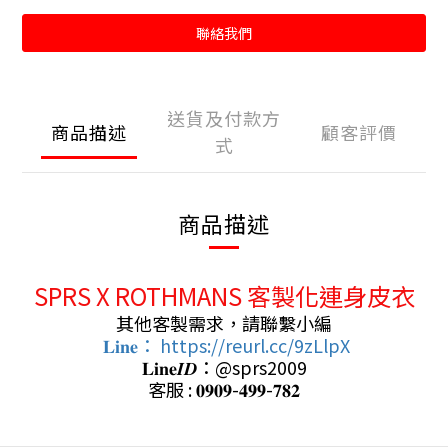
聯絡我們
送貨及付款方
商品描述
顧客評價
式
商品描述
SPRS X ROTHMANS 客製化連身皮衣
其他客製需求，請聯繫小編
𝐋𝐢𝐧𝐞： https://reurl.cc/9zLlpX
𝐋𝐢𝐧𝐞𝑰𝑫：@sprs2009
客服 : 𝟎𝟗𝟎𝟗-𝟒𝟗𝟗-𝟕𝟖𝟐