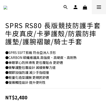
SPRS RS80 長版競技防護手套
牛皮真皮/卡夢護殼/防震防摔
護墊/護腕褶皺/騎士手套
●SPRS SSFT剪裁 符合亞洲人手形
●CARBON 碳纖維護具 高強度、高硬度、高耐熱
●拳眼掌心防摔滑塊 更包覆貼合 更舒適 
●衝擊護墊包覆設計 減緩衝擊力道
●關節加強防護 減少手指碰撞
●輕量化造型護腕 更親民舒適
●螢幕觸控設計 提升便利性
NT$2,480