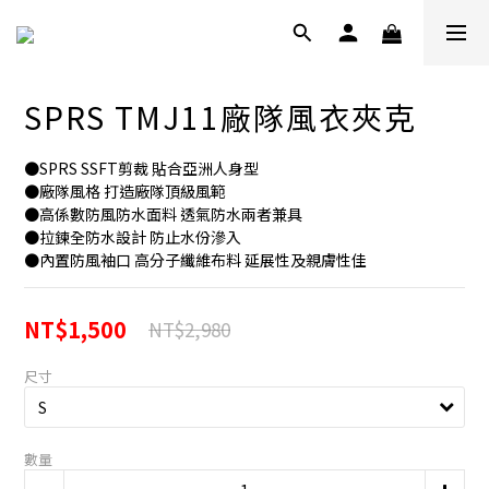
SPRS TMJ11廠隊風衣夾克
●SPRS SSFT剪裁 貼合亞洲人身型
●廠隊風格 打造廠隊頂級風範
●高係數防風防水面料 透氣防水兩者兼具
●拉鍊全防水設計 防止水份滲入
●內置防風袖口 高分子纖維布料 延展性及親膚性佳
NT$1,500
NT$2,980
尺寸
數量