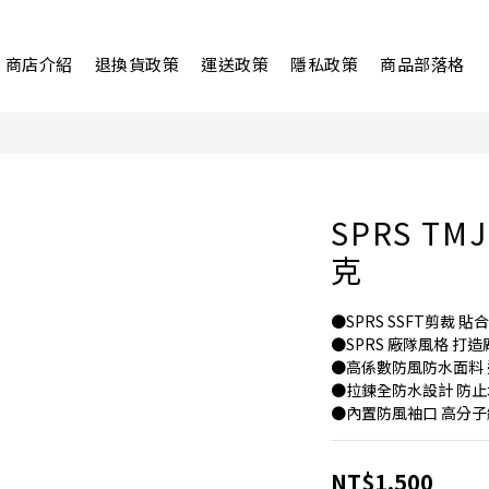
商店介紹
退換貨政策
運送政策
隱私政策
商品部落格
SPRS T
克
●SPRS SSFT剪裁 
●SPRS 廠隊風格 打
●高係數防風防水面料
●拉鍊全防水設計 防
●內置防風袖口 高分子
NT$1,500