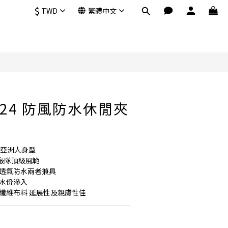
$
TWD
繁體中文
立即購買
MJ24 防風防水休閒夾
貼合亞洲人身型
造廠隊頂級風範
 透氣防水兩者兼具
止水份滲入
纖維布料 延展性及親膚性佳