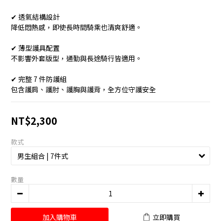
✔ 透氣結構設計
降低悶熱感，即使長時間騎乘也清爽舒適。
✔ 薄型護具配置
不影響外套版型，通勤與長途騎行皆適用。
✔ 完整 7 件防護組
包含護肩、護肘、護胸與護背，全方位守護安全
NT$2,300
款式
數量
加入購物車
立即購買