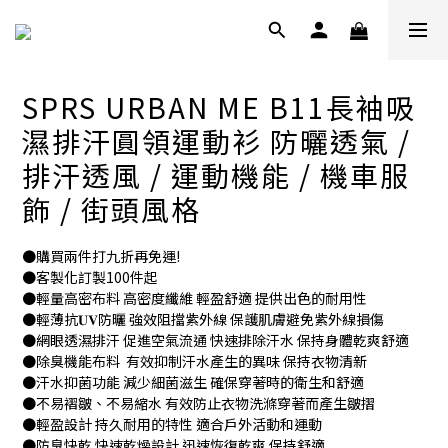
SPRS URBAN ME B11長袖吸
濕排汗圓領運動衫 防曬透氣 /
排汗透風 / 運動機能 / 機車服
飾 / 街頭風格
●購買兩件打九折再免運!
●客製化訂製100件起
●輕量高密布料 高密度纖維 輕盈舒適 提供出色的耐用性
●輕薄抗𝐔𝐕防曬 強效阻擋紫外線 保護肌膚避免紫外線損傷
●網眼透濕排汗 促進空氣流通 快速排除汗水 保持身體乾爽舒適
●除臭機能布料  有效抑制汗水產生的異味 保持衣物清新
●汗水抑菌功能 減少細菌滋生 確保穿著時的衛生和舒適
●不易褶皺、不易縮水 有效防止衣物洗滌穿著而產生皺摺
●輕盈設計 持久耐用的特性 適合戶外活動和運動
●防臭快乾 快速乾燥設計 迅速恢復乾爽 保持舒適