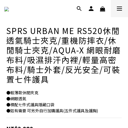
SPRS URBAN ME RS520休閒
透氣騎士夾克/重機防摔衣/休
閒騎士夾克/AQUA-X 網眼耐磨
布料/吸濕排汗內裡/輕量高密
布料/騎士外套/反光安全/可裝
置七件護具
●輕薄款休閒夾克
●網眼透氣
●標配七件式護具隱藏口袋
●如有需要 可另外自行加購護具(五件式護具及護胸)