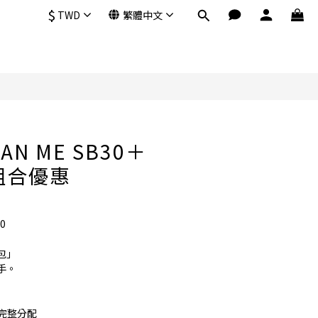
$
TWD
繁體中文
立即購買
BAN ME SB30＋
包組合優惠
0
包」
手。
完整分配