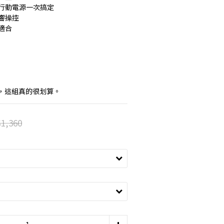
、行動電源一次搞定
響操控
適合
，這組真的很划算。
1,360