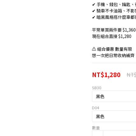
✔ 手機、錢包、鑰匙
✔ 騎車不卡油箱、不影
✔ 暗黑風格搭什麼車都
平常單買兩件要 $1,360
現在組合直接 $1,280
⚠ 組合優惠 數量有限
想一次把日常收納補齊
NT$1,280
NT$
SB30
D04
數量