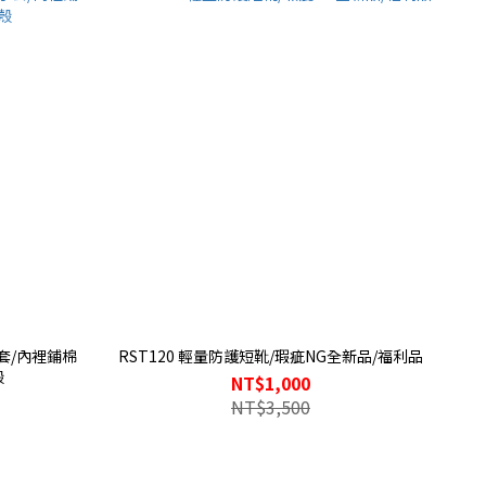
手套/內裡鋪棉
RST120 輕量防護短靴/瑕疵NG全新品/福利品
殼
NT$1,000
NT$3,500