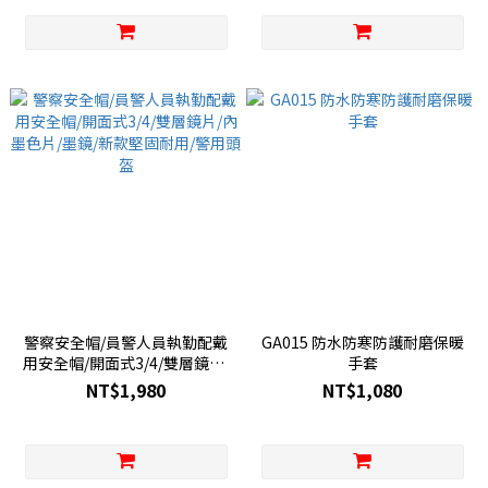
警察安全帽/員警人員執勤配戴
GA015 防水防寒防護耐磨保暖
用安全帽/開面式3/4/雙層鏡片/
手套
內墨色片/墨鏡/新款堅固耐用/
NT$1,980
NT$1,080
警用頭盔