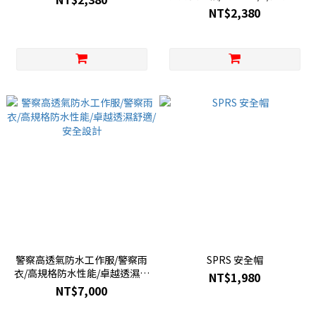
片/內墨色片/墨鏡/新款堅固耐
NT$2,380
用/警用頭盔
警察高透氣防水工作服/警察雨
SPRS 安全帽
衣/高規格防水性能/卓越透濕舒
NT$1,980
適/安全設計
NT$7,000