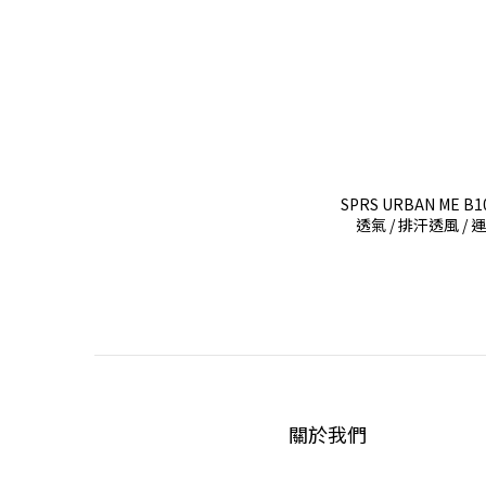
SPRS URBAN M
透氣 / 排汗透風 / 
關於我們