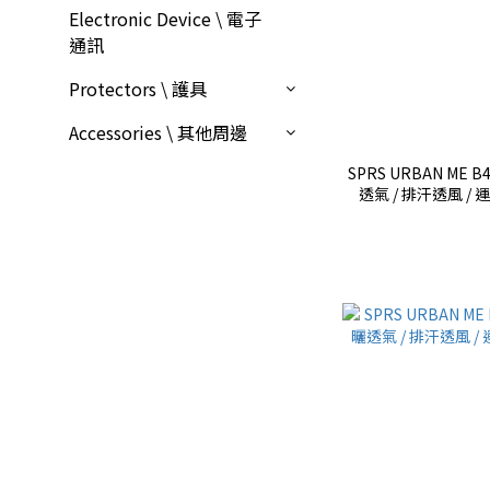
Electronic Device \ 電子
通訊
Protectors \ 護具
Accessories \ 其他周邊
SPRS URBAN M
透氣 / 排汗透風 / 