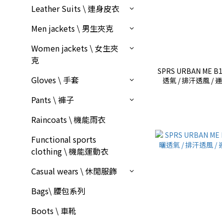
Leather Suits \ 連身皮衣
Men jackets \ 男生夾克
Women jackets \ 女生夾
克
SPRS URBAN M
Gloves \ 手套
透氣 / 排汗透風 / 
Pants \ 褲子
Raincoats \ 機能雨衣
Functional sports
clothing \ 機能運動衣
Casual wears \ 休閒服飾
Bags\ 腰包系列
Boots \ 車靴