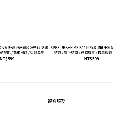
E B10長袖吸濕排汗圓領運動衫 防曬
SPRS URBAN ME B11長袖吸濕排汗
運動機能 / 機車服飾 / 街頭風格
透氣 / 排汗透風 / 運動機能 / 機車服飾
NT$599
NT$599
顧客服務