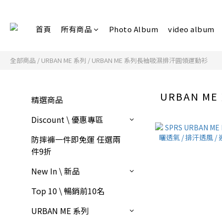
首頁
所有商品
Photo Album
video album
全部商品
/
URBAN ME 系列
/
URBAN ME 系列長袖吸濕排汗圓領運動衫
URBAN 
精選商品
Discount \ 優惠專區
防摔褲一件即免運 任選兩
件9折
New In \ 新品
Top 10 \ 暢銷前10名
URBAN ME 系列