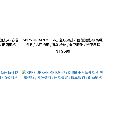
領運動衫 防曬
SPRS URBAN ME B6長袖吸濕排汗圓領運動衫 防曬
 / 街頭風格
透氣 / 排汗透風 / 運動機能 / 機車服飾 / 街頭風格
NT$599