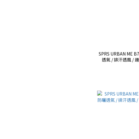
SPRS URBAN M
透氣 / 排汗透風 / 