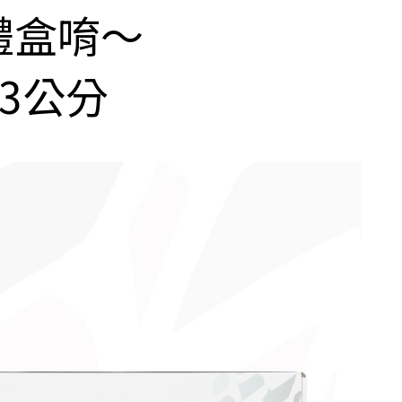
禮盒唷～
13公分