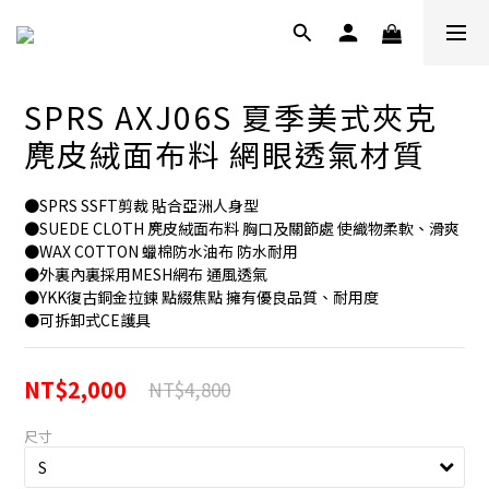
SPRS AXJ06S 夏季美式夾克
麂皮絨面布料 網眼透氣材質
●SPRS SSFT剪裁 貼合亞洲人身型
●SUEDE CLOTH 麂皮絨面布料 胸口及關節處 使織物柔軟、滑爽
●WAX COTTON 蠟棉防水油布 防水耐用
●外裏內裏採用MESH網布 通風透氣
●YKK復古銅金拉鍊 點綴焦點 擁有優良品質、耐用度
●可拆卸式CE護具
NT$2,000
NT$4,800
尺寸