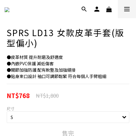
SPRS LD13 女款皮革手套(版
型偏小)
●皮革材質 提升耐磨及舒適度
●內嵌PVC保護 減低傷害
●關節加強防護 配有軟墊及加強縫接
●貼身束口設計 袖口可調節鬆緊 符合每個人手臂粗細
NT$768
NT$1,800
尺寸
售完