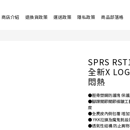
商店介紹
退換貨政策
運送政策
隱私政策
商品部落格
SPRS R
全新X L
悶熱
●脛骨塑鋼防護塊 保
●腳踝關節關節褶皺工
度
●全麂皮內側包覆 增
● YKK拉鍊及魔鬼氈設計
●透氣性結構 防止異物