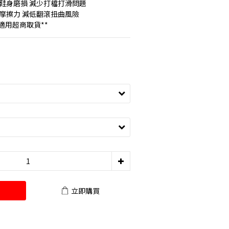
鞋身磨損 減少打檔打滑問題
摩擦力 減低翻滾扭曲風險
不適用超商取貨**
立即購買