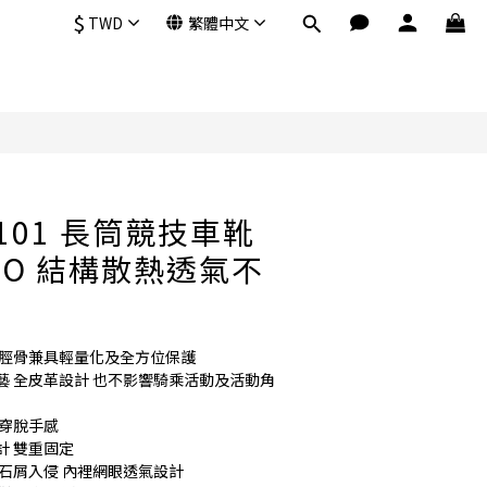
$
TWD
繁體中文
立即購買
ST101 長筒競技車靴
OGO 結構散熱透氣不
護脛骨兼具輕量化及全方位保護
藝 全皮革設計 也不影響騎乘活動及活動角
加穿脫手感
 雙重固定  
石屑入侵 內裡網眼透氣設計