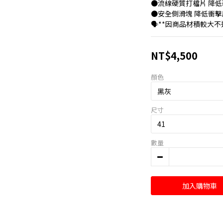
●流線硬質打檔片 降低
●安全側滑塊 降低衝擊
🗣️**因商品材積較大
NT$4,500
顏色
尺寸
數量
加入購物車