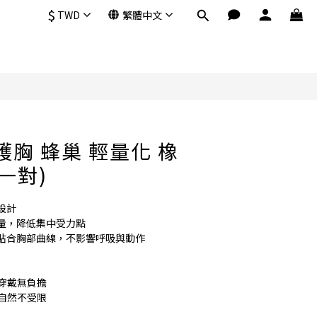
$
TWD
繁體中文
立即購買
B 護胸 蜂巢 輕量化 橡
一對)
設計
量，降低集中受力點
貼合胸部曲線，不影響呼吸與動作
間穿戴無負擔
動自然不受限