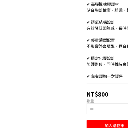
✔ 高彈性橡膠護材
貼合胸部輪廓，騎乘、
✔ 透氣結構設計
有效降低悶熱感，長時
✔ 輕量薄型配置
不影響外套版型，適合
✔ 穩定包覆設計
防護到位，同時維持良
✔ 左右護胸一對販售
NT$800
數量
加入購物車