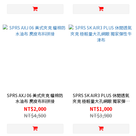
SPRS AXJ 06 美式夾克 蠟棉防
SPRS SK AIR3 PLUS 休閒透氣
水油布 麂皮布料拼接
夾克 極輕量大孔網眼 獨家彈性
牛津布
NT$2,000
NT$1,000
NT$4,500
NT$3,980