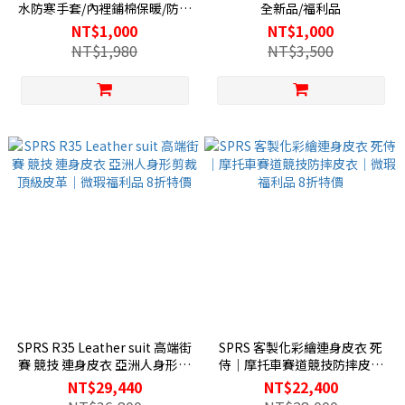
水防寒手套/內裡鋪棉保暖/防摔
全新品/福利品
騎士手套/卡夢護殼
NT$1,000
NT$1,000
NT$1,980
NT$3,500
SPRS R35 Leather suit 高端街
SPRS 客製化彩繪連身皮衣 死
賽 競技 連身皮衣 亞洲人身形剪
侍｜摩托車賽道競技防摔皮衣
裁 頂級皮革｜微瑕福利品 8折
｜微瑕福利品 8折特價
NT$29,440
NT$22,400
特價