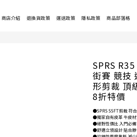
商店介紹
退換貨政策
運送政策
隱私政策
商品部落格
SPRS R35
街賽 競技
形剪裁 頂
8折特價
●SPRS SSFT剪裁 
●獨家自有皮革 牛皮材
●絕對性價比 入門必
●舒適立領設計 貼合脖
●拉鍊防風魔鬼氈 減