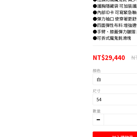
●護胸隱藏袋 可加裝護
●內部ID卡 可寫緊急
●彈力袖口 使穿著更舒
●四面彈性布料 增強
●手臂、膝蓋彈力皺摺
●可拆式魔鬼氈滑塊
NT$29,440
NT
顏色
尺寸
數量