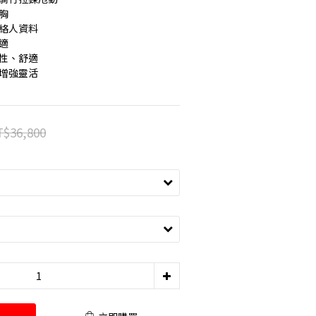
胸
聯絡人資料
適
適性、舒適
 增強靈活
$36,800