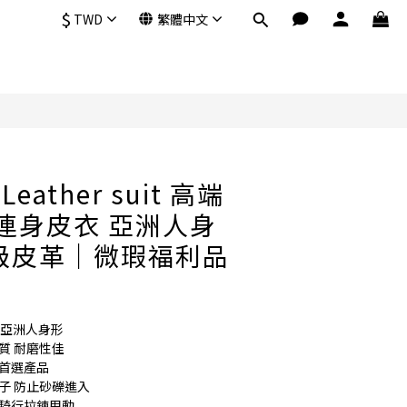
$
TWD
繁體中文
立即購買
 Leather suit 高端
 連身皮衣 亞洲人身
級皮革｜微瑕福利品
符合亞洲人身形
質 耐磨性佳
備首選產品
子 防止砂礫進入
少騎行拉鍊甩動