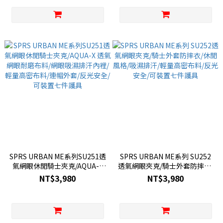
SPRS URBAN ME系列SU251透
SPRS URBAN ME系列 SU252
氣網眼休閒騎士夾克/AQUA-X
透氣網眼夾克/騎士外套防摔衣/
透氣網眼耐磨布料/網眼吸濕排
休閒風格/吸濕排汗/輕量高密布
NT$3,980
NT$3,980
汗內裡/輕量高密布料/連帽外
料/反光安全/可裝置七件護具
套/反光安全/可裝置七件護具