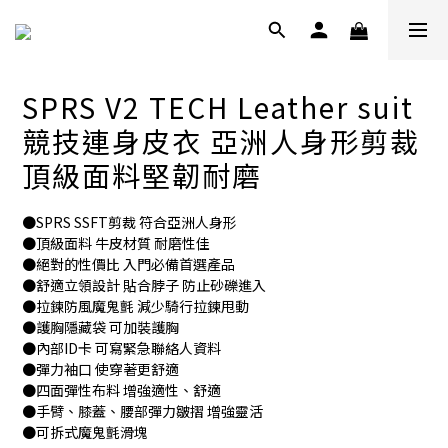
SPRS V2 TECH Leather suit
競技連身皮衣 亞洲人身形剪裁
頂級面料堅韌耐磨
●SPRS SSFT剪裁 符合亞洲人身形
●頂級面料 牛皮材質 耐磨性佳
●絕對的性價比 入門必備首選產品
●舒適立領設計 貼合脖子 防止砂礫進入
●拉鍊防風魔鬼氈 減少騎行拉鍊甩動
●護胸隱藏袋 可加裝護胸
●內部ID卡 可寫緊急聯絡人資料
●彈力袖口 使穿著更舒適
●四面彈性布料 增強適性、舒適
●手臂、膝蓋、腰部彈力皺摺 增強靈活
●可拆式魔鬼氈滑塊